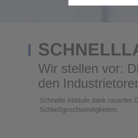
Statistik
Um unser Angebot und unsere 
auswerten, die das Besucherve
Verweildauer, wurde der Besuc
Komfort
Wir möchten Sie gerne auf uns
möchten, können Sie dieses sc
erneut geöffnet wird, setzen w
SCHNELL
Marketing
Wir schalten Werbung auf Dri
auf diesen Seiten wiederzuer
Zudem nutzen wir Cookies und 
Wir stellen vor: Die Effizienten unter
Suchmaschine, Facebook) und 
den Industrietore
Schnelle Abläufe dank rasanter 
Schließgeschwindigkeiten.