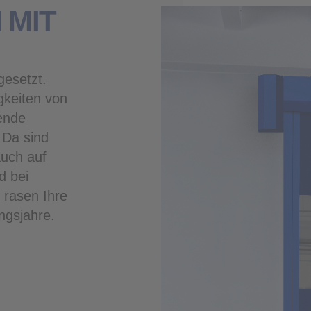
gesetzt.
gkeiten von
ende
 Da sind
auch auf
d bei
 rasen Ihre
ngsjahre.