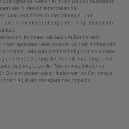
unabdingbar ist. Gelten in Ihrem Betrieb besondere
gen wie in Tiefkühllagerhallen der
ie? Dann reduzieren kurze Öffnungs- und
rluste, verhindern Luftzug und ermöglichen einen
ablauf.
den sowohl im Innen- als auch Außenbereich
Einsatz sprechen viele Gründe: Schnelllauftore sind
im Betrieb, sehr windlastbeständig und sie können
ng und Verbesserung des Raumklimas eingesetzt
ausituation gibt es die Tore in verschiedenen
ür Sie am besten passt, finden wir vor Ort heraus
Vorschlag in ein transparentes Angebot.