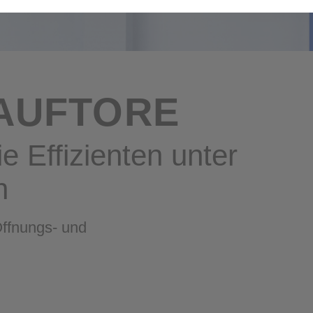
Webseite weiter zu verbessern, möchten wir hierfür bestimmte Inform
rhalten betreffen, z.B. handelt es sich um einen neuen Besucher, ange
her über einen Link unseres Newsletters oder eine Webanzeige auf un
eren Newsletter hinweisen. Hierfür nutzen wir ein Pop-Up-Fenster. We
hließen. Um zu verhindern, dass dieses nach dem Schließen bei Aufru
ir einen Cookie.
LAUFTORE
ttseiten, u.A. Suchmaschinen, Onlineportalen von Reisemagazinen, In
kennen und passende Werbung zu schalten, setzen wir Cookies Dritter
Pixel Dritter zur Auswertung des Erfolgs unserer Anzeigenschaltungen a
zur Abrechnung der hiermit verbundenen Leistungen des Drittanbieter
n
Öffnungs- und