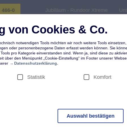
8 466-0
Jubiläum - Rundoor Xtreme
Un
ung von Cookies & Co.
Montage
chnisch notwendigen Tools möchten wir noch weitere Tools einsetzen,
ungen oder personenbezogene Daten erfasst werden können. Sie können
Tools pro Kategorie einverstanden sind. Wenn ja, sind diese zu aktivier
zeit über den Menüpunkt „Cookie-Einstellung“ im Footer unserer Websei
serer
Datenschutzerklärung.
Statistik
Komfort
 Funktionalitäten unserer Webseite technisch notwendig, z.B. sicherhe
Cookies zur Dokumentation Ihrer Auswahl innerhalb dieser Auswahlbox. 
Auswahl bestätigen
nicht deaktiviert werden. Mittels der Einstellung Ihres Browsers könn