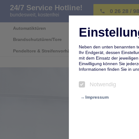
24/7 Service Hotline!
0 26 28 / 9
phone
bundesweit, kostenfrei
Einstell
Automatiktüren
Industrietore
Brandschutztüren/Tore
Türbeschläge & Türbänder
Neben den unten benannten te
Pendeltore & Streifenvorhänge
Ihr Endgerät, dessen Einstell
mit dem Einsatz der jeweiligen 
Einwilligung können Sie jeder
Informationen finden Sie in un
Notwendig
Impressum
Notwendig
Diese Tools sind für bestimmte
für die Online-Reisebuchung, 
und können vom Besucher hier 
blockieren.