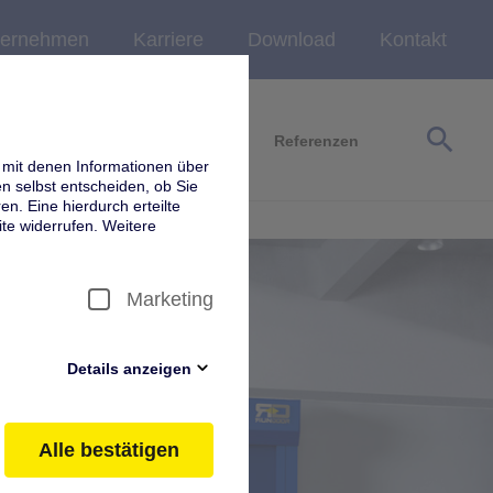
ternehmen
Karriere
Download
Kontakt
search
Service
Wartung & Prüfung
Referenzen
 mit denen Informationen über
 selbst entscheiden, ob Sie
en. Eine hierdurch erteilte
te widerrufen. Weitere
Marketing
Details anzeigen
itsrelevante Cookies, Cookies
Diese sind von uns aktiviert
Alle bestätigen
en Sie diese Cookies