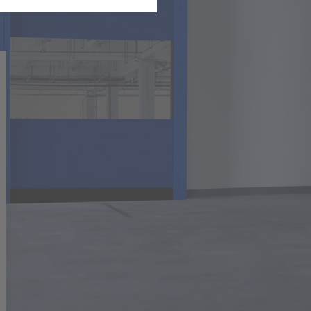
ationen erfassen und
zeigte Seiten, welche Seiten,
sere Webseite gelenkt etc..
nn Sie dieses abschalten
f einer anderen Unterseite
stagram und Facebook. Um Sie
 auf unserer Homepage ein.
uf Drittseiten (z.B. Google-
s.