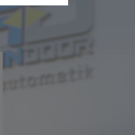
ationen erfassen und
zeigte Seiten, welche Seiten,
sere Webseite gelenkt etc..
nn Sie dieses abschalten
f einer anderen Unterseite
stagram und Facebook. Um Sie
 auf unserer Homepage ein.
uf Drittseiten (z.B. Google-
s.