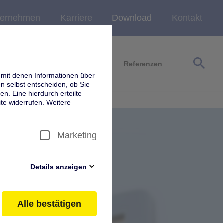
ternehmen
Karriere
Download
Kontakt
search
Service
Wartung & Prüfung
Referenzen
 mit denen Informationen über
 selbst entscheiden, ob Sie
en. Eine hierdurch erteilte
te widerrufen. Weitere
Marketing
Details anzeigen
itsrelevante Cookies, Cookies
Diese sind von uns aktiviert
Alle bestätigen
en Sie diese Cookies