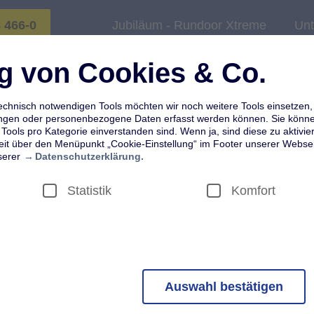
8 466-0
Jubiläum - Rundoor Xtreme
Un
ung von Cookies & Co.
Montage
chnisch notwendigen Tools möchten wir noch weitere Tools einsetzen,
ungen oder personenbezogene Daten erfasst werden können. Sie können
Tools pro Kategorie einverstanden sind. Wenn ja, sind diese zu aktivier
zeit über den Menüpunkt „Cookie-Einstellung“ im Footer unserer Websei
serer
Datenschutzerklärung.
Statistik
Komfort
 Funktionalitäten unserer Webseite technisch notwendig, z.B. sicherhe
Cookies zur Dokumentation Ihrer Auswahl innerhalb dieser Auswahlbox. 
Auswahl bestätigen
nicht deaktiviert werden. Mittels der Einstellung Ihres Browsers könn