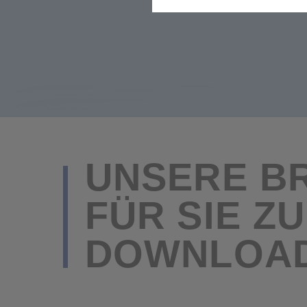
Statistik
Um unser Angebot und unsere 
auswerten, die das Besucherve
Verweildauer, wurde der Besuc
Komfort
Wir möchten Sie gerne auf uns
möchten, können Sie dieses sc
erneut geöffnet wird, setzen w
Marketing
Wir schalten Werbung auf Dri
auf diesen Seiten wiederzuer
Zudem nutzen wir Cookies und 
Suchmaschine, Facebook) und 
UNSERE BROSCHÜREN
FÜR SIE Z
DOWNLOA