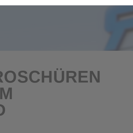
Webseite weiter zu verbessern, möchten wir hierfür bestimmte Inform
rhalten betreffen, z.B. handelt es sich um einen neuen Besucher, ange
her über einen Link unseres Newsletters oder eine Webanzeige auf un
eren Newsletter hinweisen. Hierfür nutzen wir ein Pop-Up-Fenster. We
hließen. Um zu verhindern, dass dieses nach dem Schließen bei Aufru
ir einen Cookie.
ttseiten, u.A. Suchmaschinen, Onlineportalen von Reisemagazinen, In
kennen und passende Werbung zu schalten, setzen wir Cookies Dritter
Pixel Dritter zur Auswertung des Erfolgs unserer Anzeigenschaltungen a
zur Abrechnung der hiermit verbundenen Leistungen des Drittanbieter
UM
D