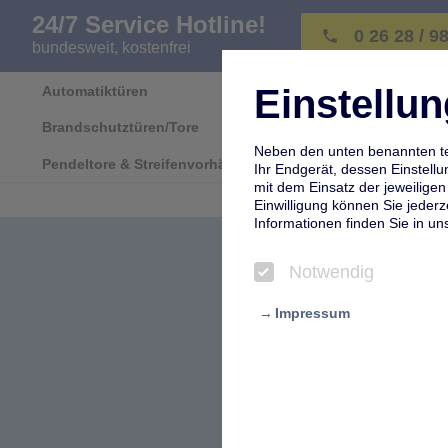
24/7 Service Hotline!
0 26 28 / 9
phone
bundesweit, kostenfrei
Einstell
Automatiktüren
Industrietore
Brandschutztüren/Tore
Türbeschläge & Türbänder
Neben den unten benannten te
Pendeltore & Streifenvorhänge
Ihr Endgerät, dessen Einstell
mit dem Einsatz der jeweiligen 
Einwilligung können Sie jeder
Informationen finden Sie in un
Notwendig
Impressum
Notwendig
Diese Tools sind für bestimmte
für die Online-Reisebuchung, 
und können vom Besucher hier 
blockieren.